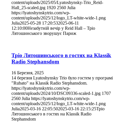
content/uploads/2025/05/Lyatoshynsky-Trio_Reid-
Hall_25-scaled.jpg
1920
2560
Julia
https://lyatoshynskytrio.com/wp-
content/uploads/2025/12/logo_LT-white-wide-1.png
Julia
2025-05-28 17:20:53
2025-06-11
12:10:00
Незабутній вечір у Reid Hall – Тріо
Лятошинського зворушує Париж
Тріо Лятошинського в гостях на Klassik
Radio Stephansdom
16 Березня, 2025
14 березня Lyatoshynsky Trio було гостем у програмі
"Rubato" на Klassik Radio Stephansdom.
https://lyatoshynskytrio.com/wp-
content/uploads/2024/10/DSC09336-scaled-1.jpg
1707
2560
Julia
https://lyatoshynskytrio.com/wp-
content/uploads/2025/12/logo_LT-white-wide-1.png
Julia
2025-03-16 22:05:50
2025-03-16 22:15:25
Тріо
Лятошинського в гостях на Klassik Radio
Stephansdom