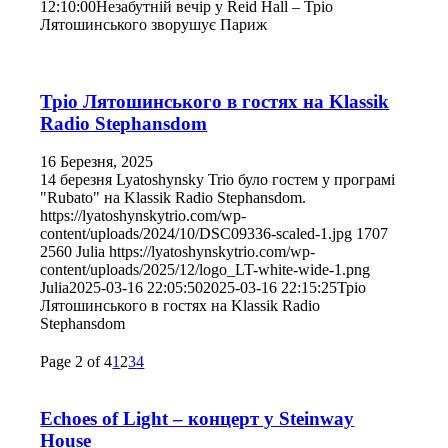
12:10:00
Незабутній вечір у Reid Hall – Тріо
Лятошинського зворушує Париж
Тріо Лятошинського в гостях на Klassik
Radio Stephansdom
16 Березня, 2025
14 березня Lyatoshynsky Trio було гостем у програмі
"Rubato" на Klassik Radio Stephansdom.
https://lyatoshynskytrio.com/wp-
content/uploads/2024/10/DSC09336-scaled-1.jpg
1707
2560
Julia
https://lyatoshynskytrio.com/wp-
content/uploads/2025/12/logo_LT-white-wide-1.png
Julia
2025-03-16 22:05:50
2025-03-16 22:15:25
Тріо
Лятошинського в гостях на Klassik Radio
Stephansdom
Page 2 of 4
1
2
3
4
Echoes of Light – концерт у Steinway
House