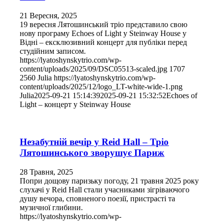
21 Вересня, 2025
19 вересня Лятошинський тріо представило свою
нову програму Echoes of Light у Steinway House у
Відні – ексклюзивний концерт для публіки перед
студійним записом.
https://lyatoshynskytrio.com/wp-
content/uploads/2025/09/DSC05513-scaled.jpg
1707
2560
Julia
https://lyatoshynskytrio.com/wp-
content/uploads/2025/12/logo_LT-white-wide-1.png
Julia
2025-09-21 15:14:39
2025-09-21 15:32:52
Echoes of
Light – концерт у Steinway House
Незабутній вечір у Reid Hall – Тріо
Лятошинського зворушує Париж
28 Травня, 2025
Попри дощову паризьку погоду, 21 травня 2025 року
слухачі у Reid Hall стали учасниками зігріваючого
душу вечора, сповненого поезії, пристрасті та
музичної глибини.
https://lyatoshynskytrio.com/wp-