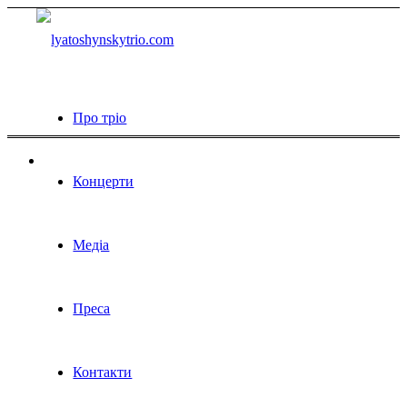
Про тріо
Концерти
Медіа
Преса
Контакти