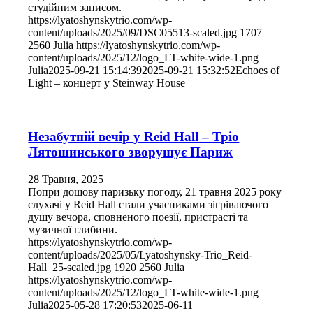
студійним записом.
https://lyatoshynskytrio.com/wp-
content/uploads/2025/09/DSC05513-scaled.jpg
1707
2560
Julia
https://lyatoshynskytrio.com/wp-
content/uploads/2025/12/logo_LT-white-wide-1.png
Julia
2025-09-21 15:14:39
2025-09-21 15:32:52
Echoes of
Light – концерт у Steinway House
Незабутній вечір у Reid Hall – Тріо
Лятошинського зворушує Париж
28 Травня, 2025
Попри дощову паризьку погоду, 21 травня 2025 року
слухачі у Reid Hall стали учасниками зігріваючого
душу вечора, сповненого поезії, пристрасті та
музичної глибини.
https://lyatoshynskytrio.com/wp-
content/uploads/2025/05/Lyatoshynsky-Trio_Reid-
Hall_25-scaled.jpg
1920
2560
Julia
https://lyatoshynskytrio.com/wp-
content/uploads/2025/12/logo_LT-white-wide-1.png
Julia
2025-05-28 17:20:53
2025-06-11